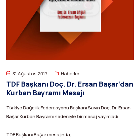
Dağ Evi
Yüksek Dağ Koşusu
Tırmanış Raporları
DYS Şifre Başvuru Formu (Sadece Kulüp Yetkilileri)
Kurullar
Anti-Doping
Federasyon Logosu
Mevzuat
Harç ve Katılım Payları
Yayınlar
31 Ağustos 2017
Haberler
Rotalar
TDF Başkanı Doç. Dr. Ersan Başar’dan
Arşivler
Kurban Bayramı Mesajı
Video
Türkiye Dağcılık Federasyonu Başkanı Sayın Doç. Dr. Ersan
Başar Kurban Bayramı nedeniyle bir mesaj yayımladı.
2007-2016 Yılı Arşivleri
TDF Başkanı Başar mesajında;