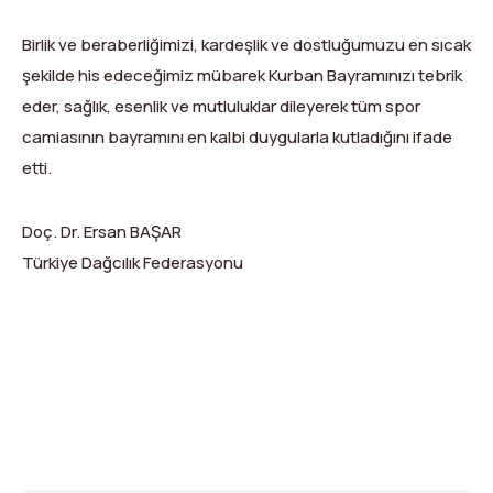
Birlik ve beraberliğimizi, kardeşlik ve dostluğumuzu en sıcak
şekilde his edeceğimiz mübarek Kurban Bayramınızı tebrik
eder, sağlık, esenlik ve mutluluklar dileyerek tüm spor
camiasının bayramını en kalbi duygularla kutladığını ifade
etti.
Doç. Dr. Ersan BAŞAR
Türkiye Dağcılık Federasyonu
X
Facebook
WhatsApp
LinkedIn
Print
Copy
Link