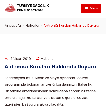
Menu
Federasyon
Anasayfa
Haberler
Antrenör Kursları Hakkında Duyuru
Branşlar
İletişim
Kulüpler
Tarihçe
Dağcılık
Bilgi Bankası
Bakan
Spor Tırmanış
Kulüp Listesi
11 Nisan 2019
Haberler
Başvur
Başkan
Para Tırmanış
Haber Yayınlama Prosedürü
Faaliyet Programı
Antrenör Kursları Hakkında Duyuru
DYS Şifre
Yönetim Kurulu
Dağ Kayağı
Kulüp Eğitim Başvuruları ve Uygulama Adımları
Formlar
Görevli Başvurusu
Federasyonumuz Nisan ve Mayıs aylarında Faaliyet
programında bulunan antrenör kurslarımızın Bakanlık
İdari Personel
Buz Tırmanışı
İlanlar
TDF Yayın/Kitap Başvurusu
DYS İlk Giriş ve Şifre (Kulüp)
Turkish
▼
Sistemine aktarılmasından dolayı daha sonraki bir tarihe
İl Temsilcileri
Kanyoning
Türkiye ‘nin Dağları
Kimlik Başvurusu
DYS İlk Giriş ve Şifre (Sporcu, Antrenör, Hakem vb.)
ertelenmiştir. Bu kurslar yeni sisteme göre e-devlet
üzerinden başvurularak yapılacaktır.