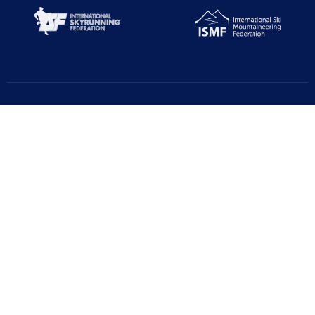
Türkiye Dağcılık Federasyonu resmi web sayfasıdır. Haber ve
Duyurular için takipte kalın!
Beştepe Mah. Zübeyde Hanım Cd. AZAFLI PLAZA No:56/12
06560 Yenimahalle/ANKARA
+90 312 311 91 20